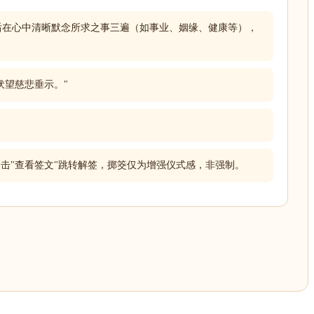
后在心中清晰默念所求之事三遍（如事业、姻缘、健康等），
，伏望慈悲垂示。"
击"查看签文"跳转解签，掷筊仅为增强仪式感，非强制。