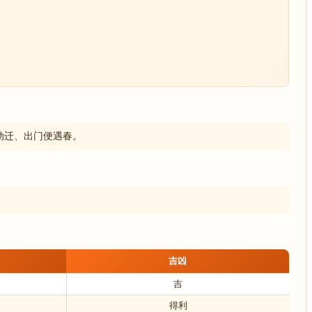
动迁、出门便遇春。
吉凶
吉
得利