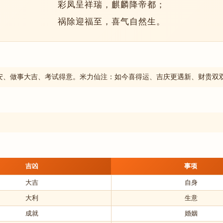
彩凤呈祥瑞，麒麟降帝都；
祸除迎福至，喜气自然生。
安、做事大吉、考试得意。米力仙注：如今喜得运、吉庆更遇新、财贵双
吉凶
事项
大吉
自身
大利
生意
成就
婚姻