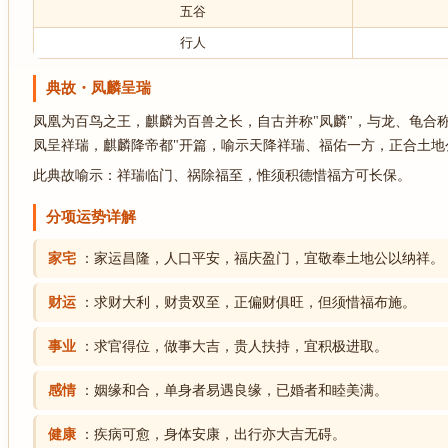
五谷
行人
典故・凤麟呈瑞
凤凰为百鸟之王，麒麟为百兽之长，自古并称"凤麟"，与龙、龟合称
凤呈祥瑞，麒麟降帝都"开篇，喻示天降祥瑞、福佑一方，正合土
此典故喻示：祥瑞临门、祸除福至，惟须积德惜福方可长保。
分项运势详解
家宅
：家运昌隆，人口平安，福庆盈门，宜敬奉土地公以纳祥。
财运
：求财大利，财贵双至，正偏财俱旺，但须惜福布施。
事业
：求官得位，做事大吉，贵人扶持，宜积极进取。
感情
：姻缘和合，单身者易遇良缘，已婚者和睦美满。
健康
：疾病可愈，身体安康，出行亦大吉无碍。