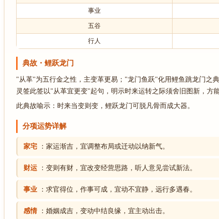
事业
五谷
行人
典故・鲤跃龙门
"从革"为五行金之性，主变革更易；"龙门鱼跃"化用鲤鱼跳龙门
灵签此签以"从革宜更变"起句，明示时来运转之际须舍旧图新，方能
此典故喻示：时来当变则变，鲤跃龙门可脱凡骨而成大器。
分项运势详解
家宅
：家运渐吉，宜调整布局或迁动以纳新气。
财运
：变则有财，宜改变经营思路，听人意见尝试新法。
事业
：求官得位，作事可成，宜动不宜静，远行多遇春。
感情
：婚姻成吉，变动中结良缘，宜主动出击。