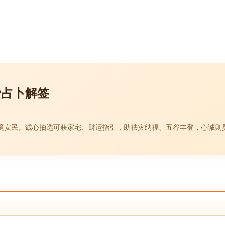
费占卜解签
境安民。诚心抽选可获家宅、财运指引，助祛灾纳福、五谷丰登，心诚则