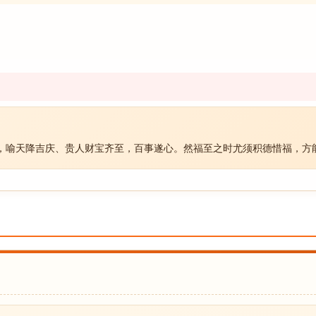
，喻天降吉庆、贵人财宝齐至，百事遂心。然福至之时尤须积德惜福，方