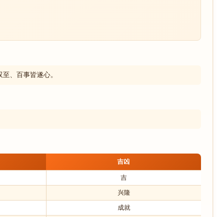
双至、百事皆遂心。
吉凶
吉
兴隆
成就