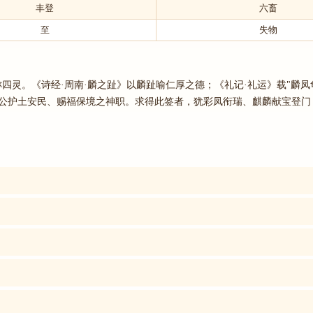
丰登
六畜
至
失物
四灵。《诗经·周南·麟之趾》以麟趾喻仁厚之德；《礼记·礼运》载"麟
地公护土安民、赐福保境之神职。求得此签者，犹彩凤衔瑞、麒麟献宝登门