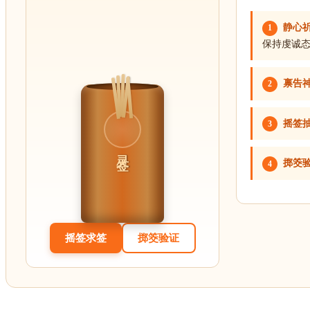
静心
1
保持虔诚
禀告
2
摇签
3
灵签
掷筊
4
摇签求签
掷筊验证