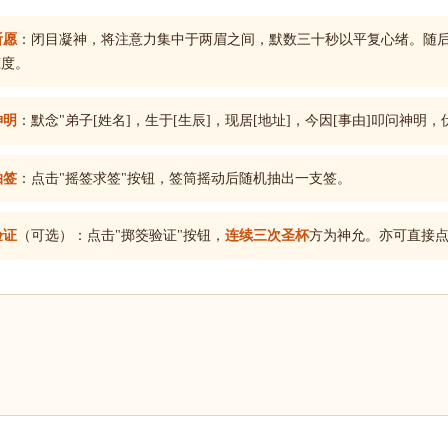
祈愿
：闭目凝神，将注意力集中于两眉之间，默数三十秒以平复心绪。随
态度。
神明
：默念"弟子[姓名]，生于[生辰]，现居[地址]，今因[事由]叩问神明
抽签
：点击"摇签求签"按钮，签筒摇动后随机抽出一支签。
验证
（可选）：点击"掷筊验证"按钮，
连续三次圣杯
方为神允。亦可直接点