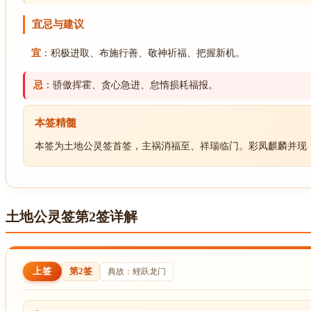
宜忌与建议
宜
：积极进取、布施行善、敬神祈福、把握新机。
忌
：骄傲挥霍、贪心急进、怠惰损耗福报。
本签精髓
本签为土地公灵签首签，主祸消福至、祥瑞临门。彩凤麒麟并现
土地公灵签第2签详解
上签
第2签
典故：鲤跃龙门