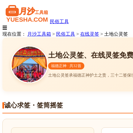
民俗工具
☰
现在位置：
月沙工具箱
>
民俗工具
>
在线灵签
>
土地公灵签
土地公灵签、在线灵签免
福德正神 · 共32首
土地公灵签承福德正神护土之责，三十二签保
诚心求签・签筒摇签