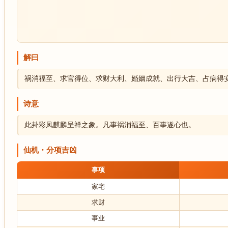
解曰
祸消福至、求官得位、求财大利、婚姻成就、出行大吉、占病得
诗意
此卦彩凤麒麟呈祥之象。凡事祸消福至、百事遂心也。
仙机・分项吉凶
事项
家宅
求财
事业