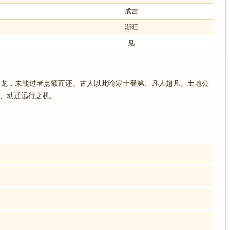
成吉
渐旺
见
为龙，未能过者点额而还。古人以此喻寒士登第、凡人超凡。土地公
动、动迁远行之机。