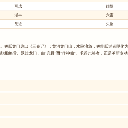
可成
婚姻
渐丰
六畜
见近
失物
之典。鲤跃龙门典出《三秦记》：黄河龙门山，水险浪急，鲤能跃过者即化
脱胎换骨、跃过龙门，由"凡骨"而"作神仙"。求得此签者，正是革新变