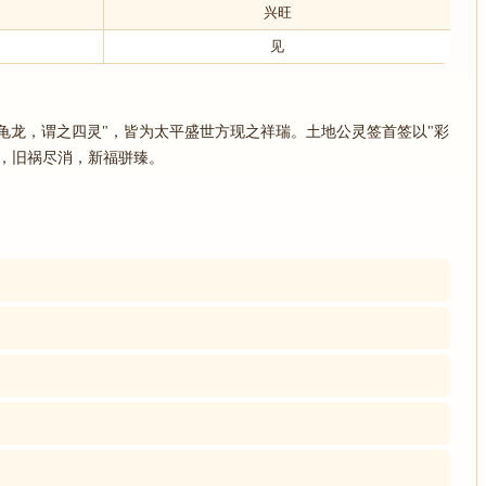
兴旺
见
凤龟龙，谓之四灵"，皆为太平盛世方现之祥瑞。土地公灵签首签以"彩
，旧祸尽消，新福骈臻。