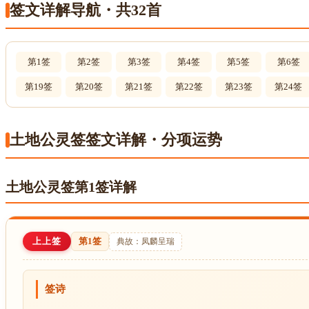
签文详解导航・共32首
第1签
第2签
第3签
第4签
第5签
第6签
第19签
第20签
第21签
第22签
第23签
第24签
土地公灵签签文详解・分项运势
土地公灵签第1签详解
上上签
第1签
典故：凤麟呈瑞
签诗