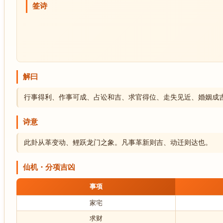
签诗
解曰
行事得利、作事可成、占讼和吉、求官得位、走失见近、婚姻成
诗意
此卦从革变动、鲤跃龙门之象。凡事革新则吉、动迁则达也。
仙机・分项吉凶
事项
家宅
求财