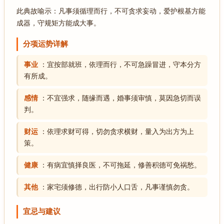
此典故喻示：凡事须循理而行，不可贪求妄动，爱护根基方能
成器，守规矩方能成大事。
分项运势详解
事业
：宜按部就班，依理而行，不可急躁冒进，守本分方
有所成。
感情
：不宜强求，随缘而遇，婚事须审慎，莫因急切而误
判。
财运
：依理求财可得，切勿贪求横财，量入为出方为上
策。
健康
：有病宜慎择良医，不可拖延，修善积德可免祸愁。
其他
：家宅须修德，出行防小人口舌，凡事谨慎勿贪。
宜忌与建议