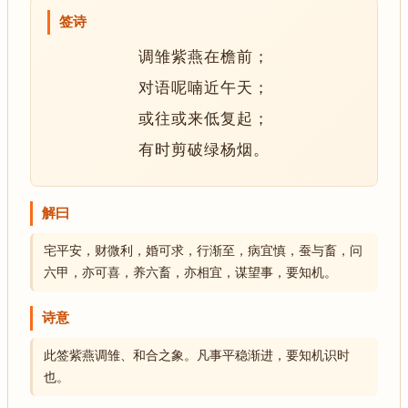
签诗
调雏紫燕在檐前；
对语呢喃近午天；
或往或来低复起；
有时剪破绿杨烟。
解曰
宅平安，财微利，婚可求，行渐至，病宜慎，蚕与畜，问
六甲，亦可喜，养六畜，亦相宜，谋望事，要知机。
诗意
此签紫燕调雏、和合之象。凡事平稳渐进，要知机识时
也。