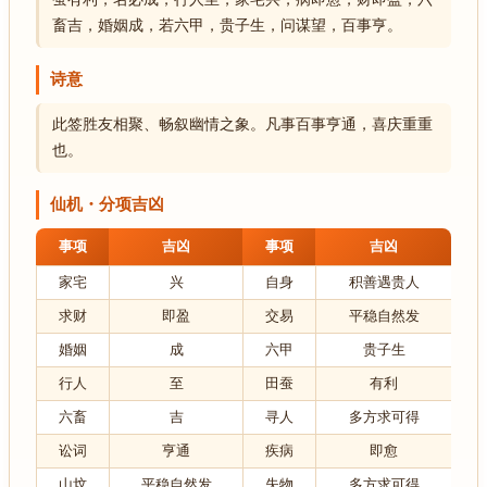
畜吉，婚姻成，若六甲，贵子生，问谋望，百事亨。
诗意
此签胜友相聚、畅叙幽情之象。凡事百事亨通，喜庆重重
也。
仙机・分项吉凶
事项
吉凶
事项
吉凶
家宅
兴
自身
积善遇贵人
求财
即盈
交易
平稳自然发
婚姻
成
六甲
贵子生
行人
至
田蚕
有利
六畜
吉
寻人
多方求可得
讼词
亨通
疾病
即愈
山坟
平稳自然发
失物
多方求可得