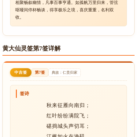
相聚畅叙幽情，凡事百事亨通。如孤帆万里归来，管弦
呕哑间停杯畅谈，得享极乐之境，喜庆重重，名利双
收。
黄大仙灵签第7签详解
中吉签
第7签
典故：仁贵归家
签诗
秋来征雁向南归；
红叶纷纷满院飞；
碪捣城头声切耳；
江枫如火在渔矶。