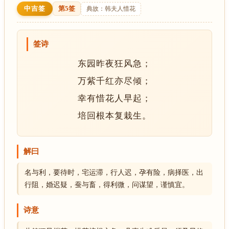
中吉签
第5签
典故：韩夫人惜花
签诗
东园昨夜狂风急；
万紫千红亦尽倾；
幸有惜花人早起；
培回根本复栽生。
解曰
名与利，要待时，宅运滞，行人迟，孕有险，病择医，出
行阻，婚迟疑，蚕与畜，得利微，问谋望，谨慎宜。
诗意