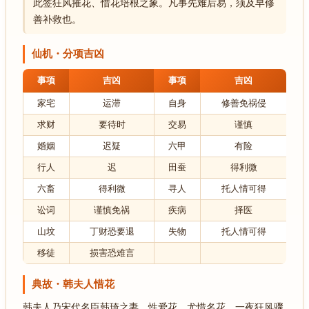
此签狂风摧花、惜花培根之象。凡事先难后易，须及早修
善补救也。
仙机・分项吉凶
事项
吉凶
事项
吉凶
家宅
运滞
自身
修善免祸侵
求财
要待时
交易
谨慎
婚姻
迟疑
六甲
有险
行人
迟
田蚕
得利微
六畜
得利微
寻人
托人情可得
讼词
谨慎免祸
疾病
择医
山坟
丁财恐要退
失物
托人情可得
移徒
损害恐难言
典故・韩夫人惜花
韩夫人乃宋代名臣韩琦之妻，性爱花，尤惜名花。一夜狂风骤