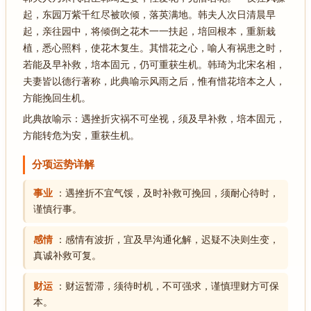
起，东园万紫千红尽被吹倾，落英满地。韩夫人次日清晨早
起，亲往园中，将倾倒之花木一一扶起，培回根本，重新栽
植，悉心照料，使花木复生。其惜花之心，喻人有祸患之时，
若能及早补救，培本固元，仍可重获生机。韩琦为北宋名相，
夫妻皆以德行著称，此典喻示风雨之后，惟有惜花培本之人，
方能挽回生机。
此典故喻示：遇挫折灾祸不可坐视，须及早补救，培本固元，
方能转危为安，重获生机。
分项运势详解
事业
：遇挫折不宜气馁，及时补救可挽回，须耐心待时，
谨慎行事。
感情
：感情有波折，宜及早沟通化解，迟疑不决则生变，
真诚补救可复。
财运
：财运暂滞，须待时机，不可强求，谨慎理财方可保
本。