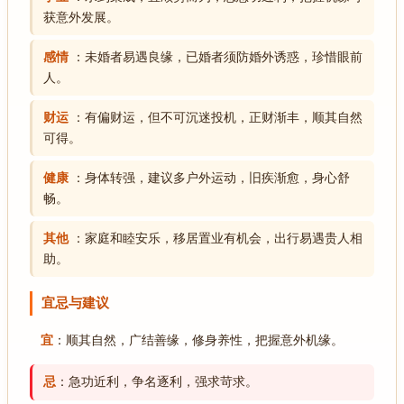
获意外发展。
感情
：未婚者易遇良缘，已婚者须防婚外诱惑，珍惜眼前
人。
财运
：有偏财运，但不可沉迷投机，正财渐丰，顺其自然
可得。
健康
：身体转强，建议多户外运动，旧疾渐愈，身心舒
畅。
其他
：家庭和睦安乐，移居置业有机会，出行易遇贵人相
助。
宜忌与建议
宜
：顺其自然，广结善缘，修身养性，把握意外机缘。
忌
：急功近利，争名逐利，强求苛求。