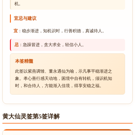
机。
宜忌与建议
宜
：稳步渐进，知机识时，行善积德，真诚待人。
忌
：急躁冒进，贪大求全，轻信小人。
本签精髓
此签以紫燕调雏、董永遇仙为喻，示凡事平稳渐进之
象。孝心善行感天动地，困境中自有转机，须识机知
时，和合待人，方能渐入佳境，得享安稳之福。
黄大仙灵签第5签详解