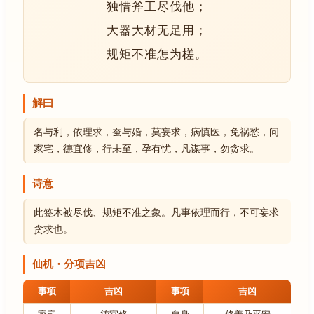
独惜斧工尽伐他；
大器大材无足用；
规矩不准怎为槎。
解曰
名与利，依理求，蚕与婚，莫妄求，病慎医，免祸愁，问
家宅，德宜修，行未至，孕有忧，凡谋事，勿贪求。
诗意
此签木被尽伐、规矩不准之象。凡事依理而行，不可妄求
贪求也。
仙机・分项吉凶
事项
吉凶
事项
吉凶