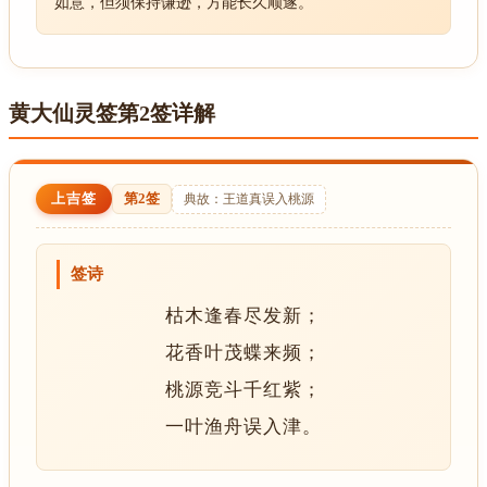
如意，但须保持谦逊，方能长久顺遂。
黄大仙灵签第2签详解
上吉签
第2签
典故：王道真误入桃源
签诗
枯木逢春尽发新；
花香叶茂蝶来频；
桃源竞斗千红紫；
一叶渔舟误入津。