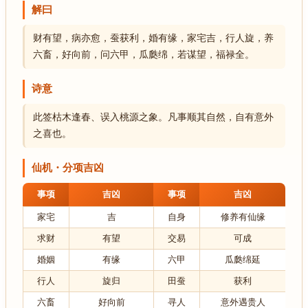
解曰
财有望，病亦愈，蚕获利，婚有缘，家宅吉，行人旋，养
六畜，好向前，问六甲，瓜瓞绵，若谋望，福禄全。
诗意
此签枯木逢春、误入桃源之象。凡事顺其自然，自有意外
之喜也。
仙机・分项吉凶
事项
吉凶
事项
吉凶
家宅
吉
自身
修养有仙缘
求财
有望
交易
可成
婚姻
有缘
六甲
瓜瓞绵延
行人
旋归
田蚕
获利
六畜
好向前
寻人
意外遇贵人