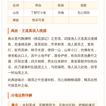
讼词
和合
疾病
渐愈
山坟
丁财可小发
失物
无心得回
移徒
快乐可喜
典故・王道真误入桃源
典出晋代陶渊明《桃花源记》之意境。武陵渔人王道真沿溪捕
鱼，忽逢桃花林，落英缤纷，芳草鲜美，渔人甚异之，复前
行，欲穷其林。林尽水源，便得一山，山有小口，仿佛有光，
便舍船从口入。其中土地平旷，屋舍俨然，有良田美池桑竹之
属，阡陌交通，鸡犬相闻，男女往来耕作，黄发垂髫并怡然自
乐。此乃避秦时乱隐居之人，与世隔绝。渔人误入此地，得享
一时仙境之乐。
此典故喻示：困境之中忽逢转机，无心插柳柳成荫，顺其自然
可获意外之福。
分项运势详解
事业
：水到渠成，宜顺势而为，忌急功近利，把握机缘可