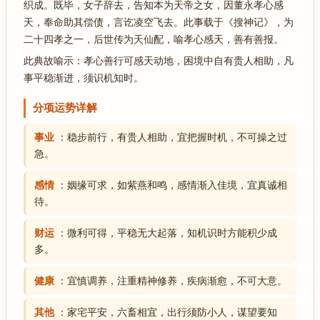
织成。既毕，女子辞去，告知本为天帝之女，因董永孝心感
天，奉命助其偿债，言讫凌空飞去。此事载于《搜神记》，为
二十四孝之一，后世传为天仙配，喻孝心感天，善有善报。
此典故喻示：孝心善行可感天动地，困境中自有贵人相助，凡
事平稳渐进，须识机知时。
分项运势详解
事业
：稳步前行，有贵人相助，宜把握时机，不可操之过
急。
感情
：姻缘可求，如紫燕和鸣，感情渐入佳境，宜真诚相
待。
财运
：微利可得，平稳无大起落，知机识时方能积少成
多。
健康
：宜慎调养，注重精神修养，疾病渐愈，不可大意。
其他
：家宅平安，六畜相宜，出行须防小人，谋望要知