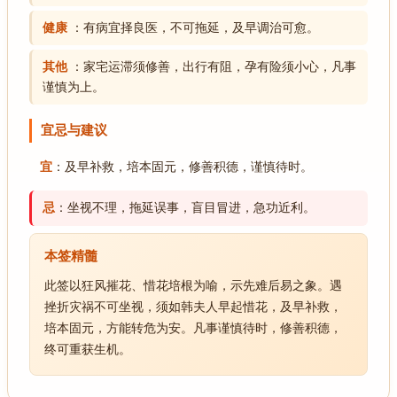
健康
：有病宜择良医，不可拖延，及早调治可愈。
其他
：家宅运滞须修善，出行有阻，孕有险须小心，凡事
谨慎为上。
宜忌与建议
宜
：及早补救，培本固元，修善积德，谨慎待时。
忌
：坐视不理，拖延误事，盲目冒进，急功近利。
本签精髓
此签以狂风摧花、惜花培根为喻，示先难后易之象。遇
挫折灾祸不可坐视，须如韩夫人早起惜花，及早补救，
培本固元，方能转危为安。凡事谨慎待时，修善积德，
终可重获生机。