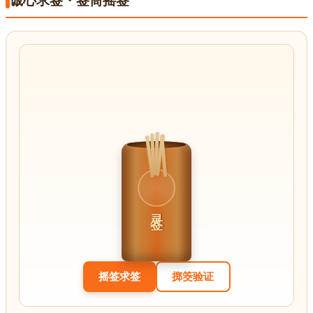
诚心求签・签筒摇签
灵签
摇签求签
掷筊验证