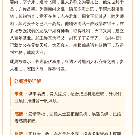
姜尚，字子牙，道号飞熊，世人多称之为姜太公。他先世封于
吕，亦称吕望。为避商纣之乱，隐居东海之滨，于渭水磬溪垂
钓，其钩为直，意不在鱼，志在君相。周文王闻其贤，聘为师
相，其时姜子牙已八十高龄。他辅佐周武王战败暴君纣王，在
多场敌强我弱的恶战中如有神助，取得胜利，灭商兴周，建立
八百年基业。武王称其为尚父，封其子丁公于齐。《封神榜》
记载姜公在元始天尊、太乙真人、南极仙翁诸神扶助下，取得
封神榜，成就大业。
此典故喻示：长期蛰伏积累，终遇天时地利人和齐备之机，贵
人相助，宏图大展，厚积薄发。
分项运势详解
事业
：谋事易成，贵人提携，适合把握机遇进取，升职创
业项目推进皆一帆风顺。
感情
：爱情幸福，适婚人士宜把握良机，易遇良缘，已婚
者感情和睦。
财运
：正财大丰收，亦有意外之喜，投资求财皆有丰厚回