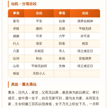
仙机・分项吉凶
事项
吉凶
事项
吉凶
家宅
平安
自身
调养自精神
求财
微利
交易
平稳无碍
婚姻
可求
六甲
亦可喜
行人
渐至
田蚕
相宜
六畜
亦相宜
寻人
得之难定日
讼词
和合
疾病
宜慎调养
山坟
平稳无妨碍
失物
得之难定日
移徒
关防小人
典故・董永遇仙
董永，汉代人，家贫，父死无以葬，遂卖身为奴以葬父。孝行
感天，途中遇一女子，自言无家可归，愿与永为妻。永同至主
家，主令织缣三百匹以偿身值，女子乃天上织女下凡，一月即