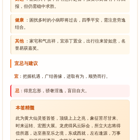
报，但仍需稳中求胜。
健康
：困扰多时的小病即将过去，四季平安，需注意劳逸
结合。
其他
：家宅和气吉祥，宜添丁置业，出行往来皆如意，名
誉易获嘉奖。
宜忌与建议
宜
：把握机遇，广结善缘，进取有为，顺势而行。
忌
：得意忘形，骄奢淫逸，盲目自大。
本签精髓
此为黄大仙灵签首签，顶级上上之兆，象征苦尽甘来、
时来运转、宏图大展。龙虎得风云际会，所立大志将得
偿所愿，达至善至乐之境，东成西就，左右逢源，万事