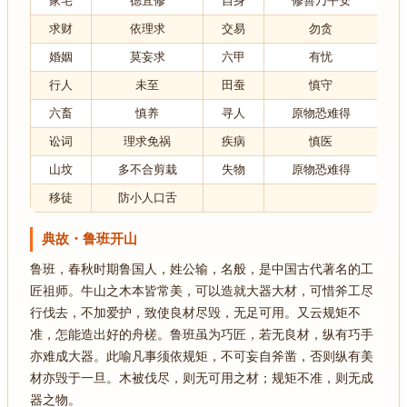
家宅
德宜修
自身
修善乃平安
求财
依理求
交易
勿贪
婚姻
莫妄求
六甲
有忧
行人
未至
田蚕
慎守
六畜
慎养
寻人
原物恐难得
讼词
理求免祸
疾病
慎医
山坟
多不合剪栽
失物
原物恐难得
移徒
防小人口舌
典故・鲁班开山
鲁班，春秋时期鲁国人，姓公输，名般，是中国古代著名的工
匠祖师。牛山之木本皆常美，可以造就大器大材，可惜斧工尽
行伐去，不加爱护，致使良材尽毁，无足可用。又云规矩不
准，怎能造出好的舟槎。鲁班虽为巧匠，若无良材，纵有巧手
亦难成大器。此喻凡事须依规矩，不可妄自斧凿，否则纵有美
材亦毁于一旦。木被伐尽，则无可用之材；规矩不准，则无成
器之物。