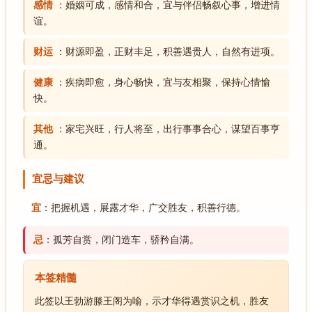
感情
：婚姻可成，感情和合，宜与伴侣畅叙心事，增进情
谊。
财运
：财源即盈，正财丰足，积善遇贵人，自然有进项。
健康
：疾病即愈，身心畅快，宜与友相聚，保持心情愉
快。
其他
：家宅兴旺，行人将至，出行事事合心，谋望百事亨
通。
宜忌与建议
宜
：把握机遇，展露才华，广交胜友，积善行德。
忌
：孤芳自赏，闭门造车，骄矜自满。
本签精髓
此签以王勃游滕王阁为喻，示才华得遇赏识之机，胜友