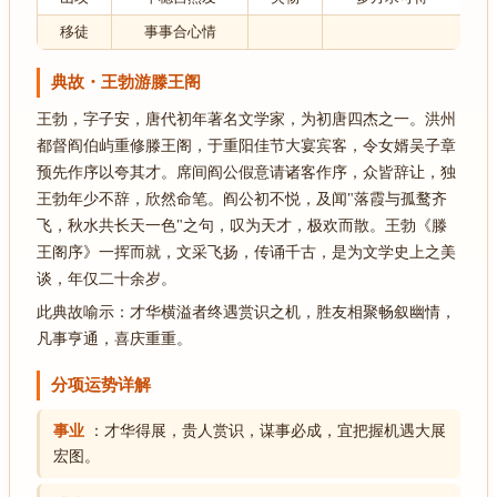
移徒
事事合心情
典故・王勃游滕王阁
王勃，字子安，唐代初年著名文学家，为初唐四杰之一。洪州
都督阎伯屿重修滕王阁，于重阳佳节大宴宾客，令女婿吴子章
预先作序以夸其才。席间阎公假意请诸客作序，众皆辞让，独
王勃年少不辞，欣然命笔。阎公初不悦，及闻"落霞与孤鹜齐
飞，秋水共长天一色"之句，叹为天才，极欢而散。王勃《滕
王阁序》一挥而就，文采飞扬，传诵千古，是为文学史上之美
谈，年仅二十余岁。
此典故喻示：才华横溢者终遇赏识之机，胜友相聚畅叙幽情，
凡事亨通，喜庆重重。
分项运势详解
事业
：才华得展，贵人赏识，谋事必成，宜把握机遇大展
宏图。