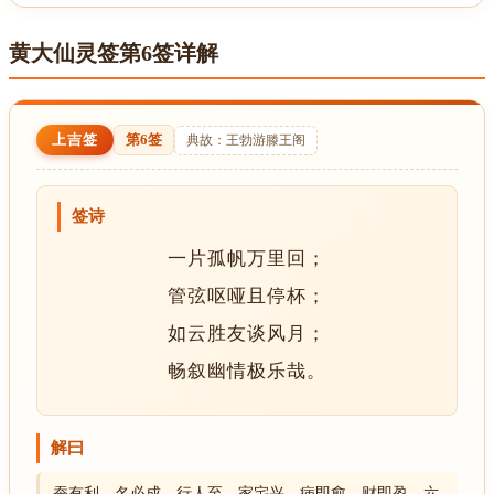
黄大仙灵签第6签详解
上吉签
第6签
典故：王勃游滕王阁
签诗
一片孤帆万里回；
管弦呕哑且停杯；
如云胜友谈风月；
畅叙幽情极乐哉。
解曰
蚕有利，名必成，行人至，家宅兴，病即愈，财即盈，六