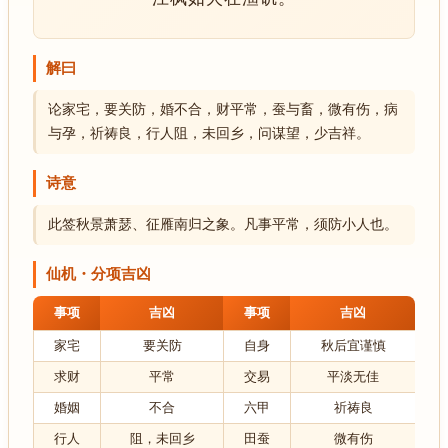
解曰
论家宅，要关防，婚不合，财平常，蚕与畜，微有伤，病
与孕，祈祷良，行人阻，未回乡，问谋望，少吉祥。
诗意
此签秋景萧瑟、征雁南归之象。凡事平常，须防小人也。
仙机・分项吉凶
事项
吉凶
事项
吉凶
家宅
要关防
自身
秋后宜谨慎
求财
平常
交易
平淡无佳
婚姻
不合
六甲
祈祷良
行人
阻，未回乡
田蚕
微有伤