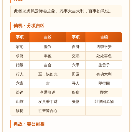
此签龙虎风云际会之象。凡事大吉大利，百事如意也。
仙机・分项吉凶
事项
吉凶
事项
吉凶
家宅
隆兴
自身
四季平安
求财
丰盈
交易
处处喜色
婚姻
吉合
六甲
生贵子
行人
至，快如龙
田蚕
有功大利
六畜
吉
寻人
即得回
讼词
亨通顺遂
疾病
即愈
山坟
发贵兼丁财
失物
即得回原物
移徒
往来皆合心
典故・姜公封相