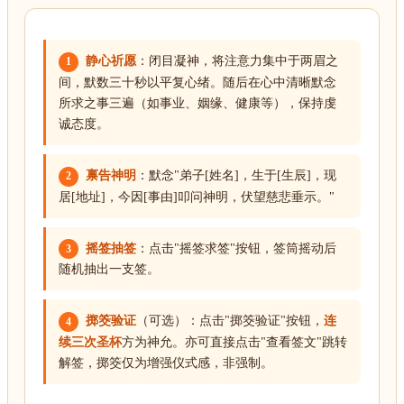
静心祈愿
：闭目凝神，将注意力集中于两眉之
1
间，默数三十秒以平复心绪。随后在心中清晰默念
所求之事三遍（如事业、姻缘、健康等），保持虔
诚态度。
禀告神明
：默念"弟子[姓名]，生于[生辰]，现
2
居[地址]，今因[事由]叩问神明，伏望慈悲垂示。"
摇签抽签
：点击"摇签求签"按钮，签筒摇动后
3
随机抽出一支签。
掷筊验证
（可选）：点击"掷筊验证"按钮，
连
4
续三次圣杯
方为神允。亦可直接点击"查看签文"跳转
解签，掷筊仅为增强仪式感，非强制。