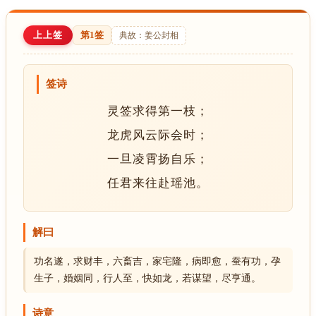
上上签
第1签
典故：姜公封相
签诗
灵签求得第一枝；
龙虎风云际会时；
一旦凌霄扬自乐；
任君来往赴瑶池。
解曰
功名遂，求财丰，六畜吉，家宅隆，病即愈，蚕有功，孕
生子，婚姻同，行人至，快如龙，若谋望，尽亨通。
诗意