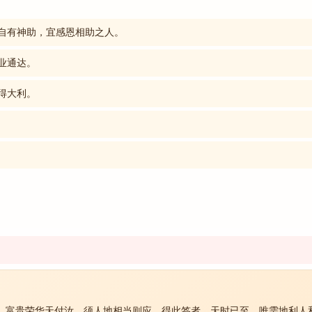
自有神助，宜感恩相助之人。
业通达。
得大利。
，富贵荣华天付汝，须人地相当则应。得此签者，天时已至，唯需地利人