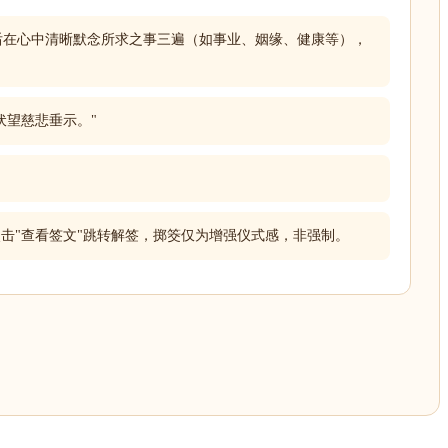
后在心中清晰默念所求之事三遍（如事业、姻缘、健康等），
，伏望慈悲垂示。"
击"查看签文"跳转解签，掷筊仅为增强仪式感，非强制。