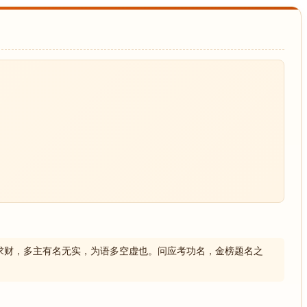
求财，多主有名无实，为语多空虚也。问应考功名，金榜题名之