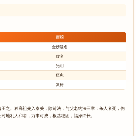
吉凶
金榜题名
虚名
光明
痊愈
复得
者王之。独高祖先入秦关，除苛法，与父老约法三章：杀人者死，伤
天时地利人和者，万事可成，根基稳固，福泽绵长。