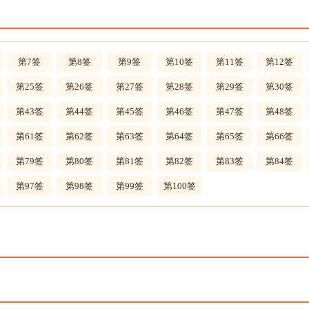
第7签
第8签
第9签
第10签
第11签
第12签
第25签
第26签
第27签
第28签
第29签
第30签
第43签
第44签
第45签
第46签
第47签
第48签
第61签
第62签
第63签
第64签
第65签
第66签
第79签
第80签
第81签
第82签
第83签
第84签
第97签
第98签
第99签
第100签