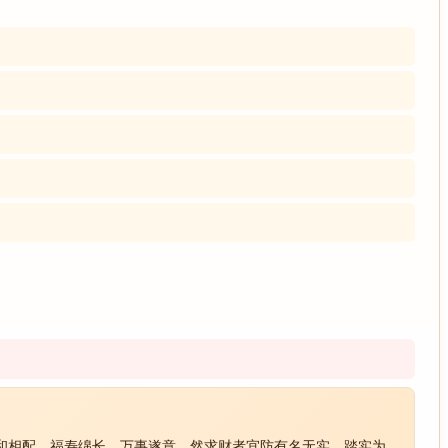
和相配，福寿绵长，万事遂意。然求财者宜防有名无实，踏实为